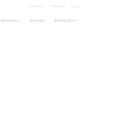
Nyhedsbrev
Tilmelding
Log på
edlemskab
Kalender
Billedgalleri