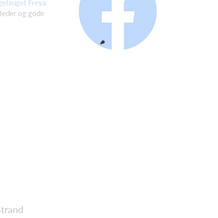
gelauget Freya
lleder og gode
Strand