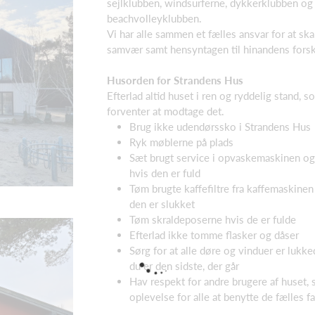
sejlklubben, windsurferne, dykkerklubben og
beachvolleyklubben.
Vi har alle sammen et fælles ansvar for at sk
samvær samt hensyntagen til hinandens forsk
Husorden for Strandens Hus
Efterlad altid huset i ren og ryddelig stand, 
forventer at modtage det.
Brug ikke udendørssko i Strandens Hus
Ryk møblerne på plads
Sæt brugt service i opvaskemaskinen og
hvis den er fuld
Tøm brugte kaffefiltre fra kaffemaskinen
den er slukket
Tøm skraldeposerne hvis de er fulde
Efterlad ikke tomme flasker og dåser
Sørg for at alle døre og vinduer er lukke
du er den sidste, der går
Hav respekt for andre brugere af huset, 
oplevelse for alle at benytte de fælles fa