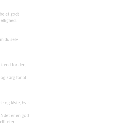
abe et godt
ellighed.
som du selv
 tænd for den,
 og sørg for at
de og låste, hvis
så det er en god
ciliteter