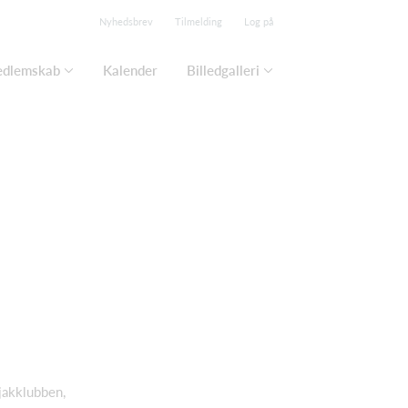
Nyhedsbrev
Tilmelding
Log på
edlemskab
Kalender
Billedgalleri
jakklubben,